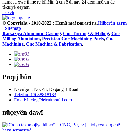
nameya xwe ji me re bihêlin û em ê di nav 24 demjimêran de
têkiliyê deynin.
Têkelî
© Copyright - 2010-2022 : Hemû maf parastî ne.
Hilberên germ
-
Sitemap
Karsaziya Aluminum Casting
,
Cnc Turning & Milling
,
Cnc
Milling Aluminium
,
Precision Cnc Machining Parts
,
Cnc
Machining
,
Cnc Machine & Fabrication
,
Paqij bûn
Navnîşan: No. 48, Dagang 3 Road
Telefon: 15088818133
Email: lucky@leiruimould.com
nûçeyên dawî