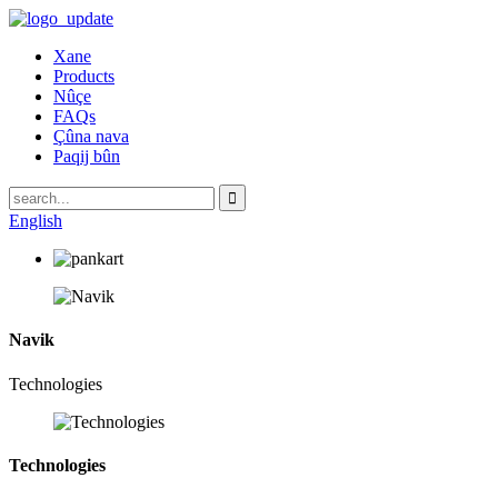
Xane
Products
Nûçe
FAQs
Çûna nava
Paqij bûn
English
Navik
Technologies
Technologies