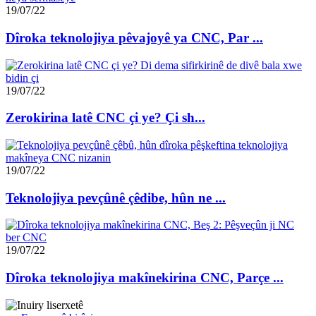
19/07/22
Dîroka teknolojiya pêvajoyê ya CNC, Par ...
19/07/22
Zerokirina latê CNC çi ye? Çi sh...
19/07/22
Teknolojiya pevçûnê çêdibe, hûn ne ...
19/07/22
Dîroka teknolojiya makînekirina CNC, Parçe ...