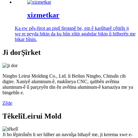
xizmetkar
Ka ew pêş-firot an piştî firotanê be, em ê karûbarê çêtirîn ji
we re peyda bikin da ku hûn zûtir agahdar bikin û hilberên me
bikar bînin.
Ji dor
Şîrket
Ningbo Leirui Molding Co., Ltd. li Beilun Ningbo, Chinaîn cih
digire. Xaniyê aluminum-ê, makîneya CNC, qalibên avêtina
aluminum-ê û parçeyên din ên avêtina aluminum-ê karsaziya me ya
bingehîn e.
Zêde
Têkelî
Leirui Mold
Ji bo lêpirsînên li ser hilber an navnîşa bihayê me, ji kerema xwe e-