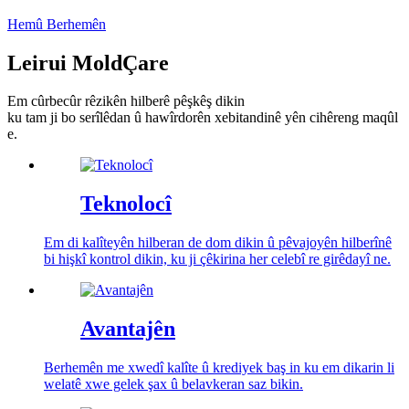
Hemû Berhemên
Leirui Mold
Çare
Em cûrbecûr rêzikên hilberê pêşkêş dikin
ku tam ji bo serîlêdan û hawîrdorên xebitandinê yên cihêreng maqûl
e.
Teknolocî
Em di kalîteyên hilberan de dom dikin û pêvajoyên hilberînê
bi hişkî kontrol dikin, ku ji çêkirina her celebî re girêdayî ne.
Avantajên
Berhemên me xwedî kalîte û krediyek baş in ku em dikarin li
welatê xwe gelek şax û belavkeran saz bikin.