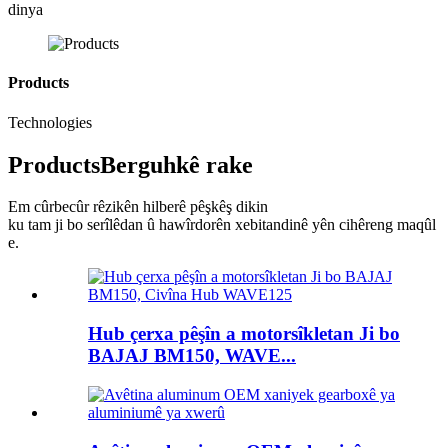
dinya
Products
Technologies
Products
Berguhkê rake
Em cûrbecûr rêzikên hilberê pêşkêş dikin
ku tam ji bo serîlêdan û hawîrdorên xebitandinê yên cihêreng maqûl
e.
Hub çerxa pêşîn a motorsîkletan Ji bo
BAJAJ BM150, WAVE...