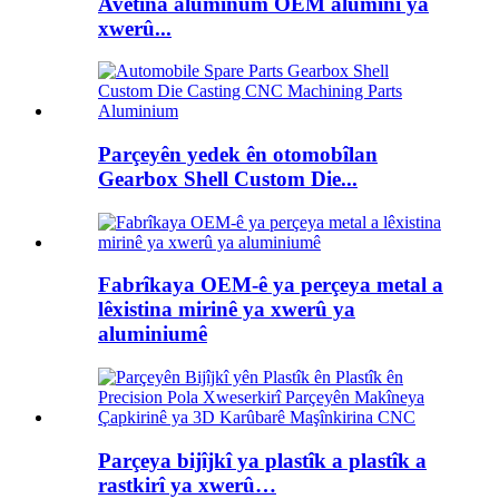
Avêtina aluminum OEM aluminî ya
xwerû...
Parçeyên yedek ên otomobîlan
Gearbox Shell Custom Die...
Fabrîkaya OEM-ê ya perçeya metal a
lêxistina mirinê ya xwerû ya
aluminiumê
Parçeya bijîjkî ya plastîk a plastîk a
rastkirî ya xwerû…