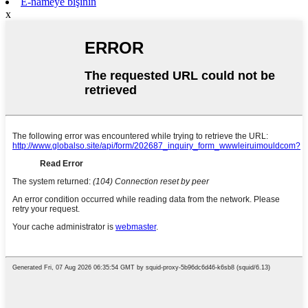
E-nameyê bişînin
x